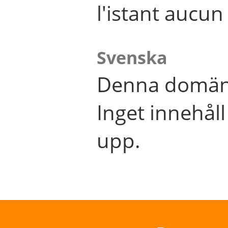
l'istant aucu
Svenska
Denna domän 
Inget innehål
upp.